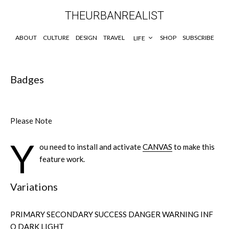
THEURBANREALIST
ABOUT
CULTURE
DESIGN
TRAVEL
SHOP
SUBSCRIBE
LIFE
Badges
Please Note
Y
ou need to install and activate
CANVAS
to make this
feature work.
Variations
PRIMARY
SECONDARY
SUCCESS
DANGER
WARNING
INF
O
DARK
LIGHT